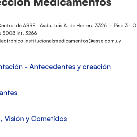
ección Medicamentos
Central de ASSE - Avda. Luis A. de Herrera 3326 – Piso 3 - O
6 5008 Int. 3266
ectrónico institucional:
yu.moc.essa@sotnemacidem
ntación - Antecedentes y creación
rantes
, Visión y Cometidos