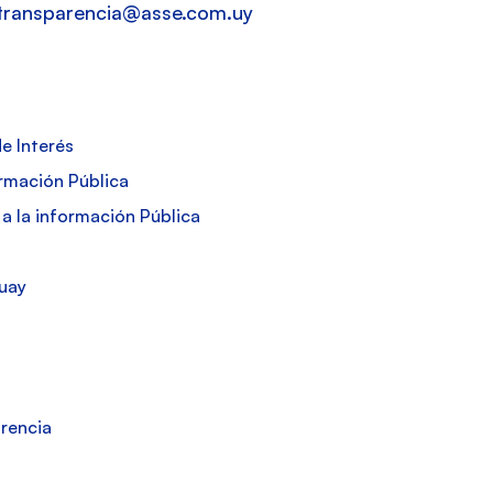
ssa@aicnerapsnarteddadinu
e Interés
ormación Pública
a la información Pública
uay
arencia