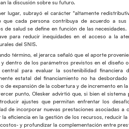
tan la discusión sobre su futuro.
er lugar, subrayó el carácter "altamente redistribut
e que cada persona contribuya de acuerdo a sus i
os de salud se define en función de las necesidades. 
ave para reducir inequidades en el acceso a la ate
urales del SNIS.
ndo término, el jerarca señaló que el aporte proven
 y dentro de los parámetros previstos en el diseño or
a central para evaluar la sostenibilidad financier
ente estatal del financiamiento no ha desbordado la
o de expansión de la cobertura y de incremento en la
rcer punto, Olesker advirtió que, si bien el sistema
ntroducir ajustes que permitan enfrentar los desafí
dad de incorporar nuevas prestaciones asociadas a 
 la eficiencia en la gestión de los recursos, reducir 
costos- y profundizar la complementación entre prest