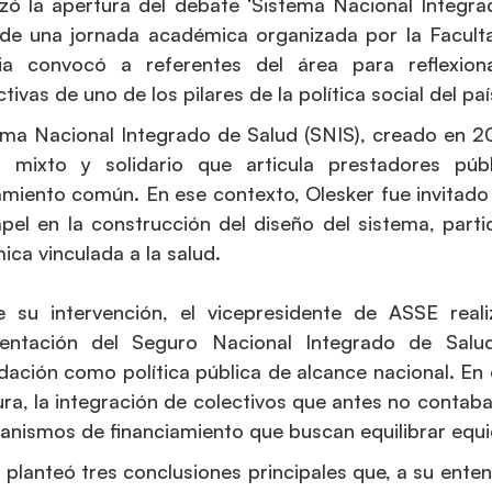
ó la apertura del debate ‘Sistema Nacional Integrad
de una jornada académica organizada por la Faculta
cia convocó a referentes del área para reflexion
tivas de uno de los pilares de la política social del paí
ema Nacional Integrado de Salud (SNIS), creado en 20
 mixto y solidario que articula prestadores pú
amiento común. En ese contexto, Olesker fue invitado
pel en la construcción del diseño del sistema, part
ca vinculada a la salud.
e su intervención, el vicepresidente de ASSE real
entación del Seguro Nacional Integrado de Salud
dación como política pública de alcance nacional. En 
ra, la integración de colectivos que antes no contab
nismos de financiamiento que buscan equilibrar equid
 planteó tres conclusiones principales que, a su entend