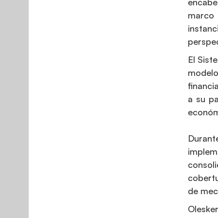
encabez
marco 
instan
perspec
El Sist
modelo
financi
a su pa
económi
Durant
implem
consoli
cobertu
de meca
Olesker