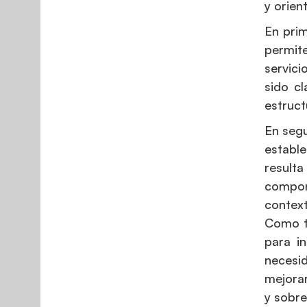
y orien
En prim
permit
servici
sido cl
estruct
En segu
estable
result
compon
context
Como te
para i
necesi
mejorar
y sobre