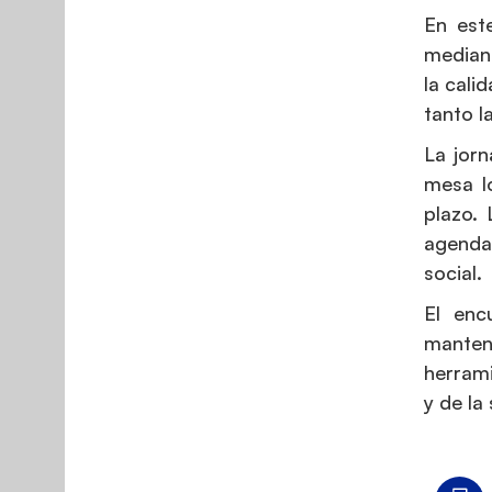
En est
mediant
la cali
tanto l
La jorn
mesa l
plazo. 
agenda
social.
El enc
manten
herrami
y de la