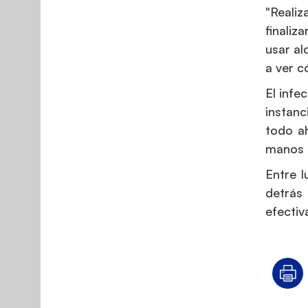
"Realiz
finaliz
usar al
a ver c
El infe
instan
todo ah
manos c
Entre l
detrás
efectiv