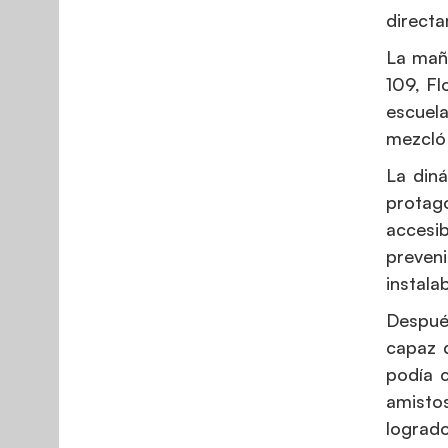
directa
La maña
109, Fl
escuela
mezcló 
La din
protago
accesi
preveni
instala
Después
capaz 
podía c
amistos
logrado