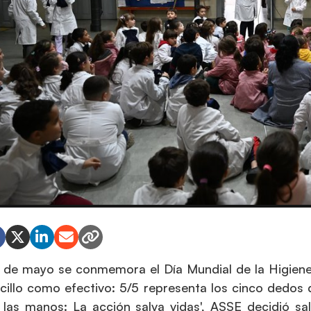
 de mayo se conmemora el Día Mundial de la Higiene
cillo como efectivo: 5/5 representa los cinco dedos
 las manos: La acción salva vidas', ASSE decidió sal