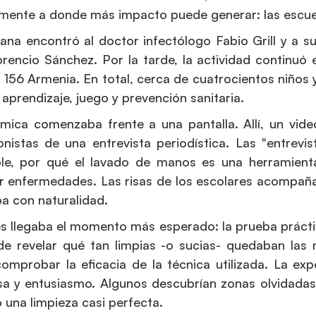
mente a donde más impacto puede generar: las escuela
na encontró al doctor infectólogo Fabio Grill y a s
orencio Sánchez. Por la tarde, la actividad continuó
 156 Armenia. En total, cerca de cuatrocientos niños
aprendizaje, juego y prevención sanitaria.
ámica comenzaba frente a una pantalla. Allí, un vi
nistas de una entrevista periodística. Las "entrevi
ble, por qué el lavado de manos es una herramient
r enfermedades. Las risas de los escolares acompañ
ba con naturalidad.
 llegaba el momento más esperado: la prueba prácti
de revelar qué tan limpias -o sucias- quedaban las 
omprobar la eficacia de la técnica utilizada. La ex
a y entusiasmo. Algunos descubrían zonas olvidadas
 una limpieza casi perfecta.