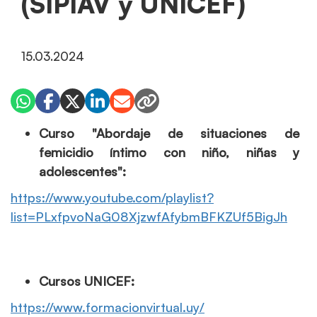
(SIPIAV y UNICEF)
15.03.2024
Curso "Abordaje de situaciones de
femicidio íntimo con niño, niñas y
adolescentes":
https://www.youtube.com/playlist?
list=PLxfpvoNaG08XjzwfAfybmBFKZUf5BigJh
Cursos UNICEF:
https://www.formacionvirtual.uy/