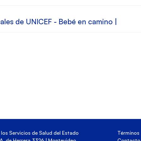
iales de UNICEF - Bebé en camino |
los Servicios de Salud del Estado
Términos 
s A. de Herrera 3326 | Montevideo,
Contacto